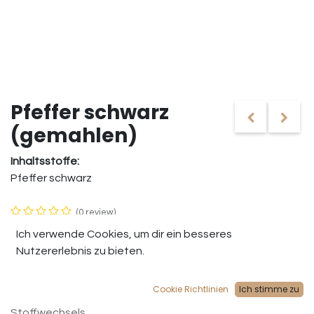
Pfeffer schwarz
(gemahlen)
Inhaltsstoffe:
Pfeffer schwarz
(0 review)
Schwarzer Pfeffer stammt ursprünglich aus Indien und ist
Ich verwende Cookies, um dir ein besseres
bekannt für seinen intensiven, scharfen Geschmack und
Nutzererlebnis zu bieten.
seinen kräftigen, würzigen Duft. Diese Pfeffersorte kann
auch gesundheitsfördernde Eigenschaften haben, wie
Cookie Richtlinien
Ich stimme zu
die Unterstützung der Verdauung und die Förderung des
Stoffwechsels.