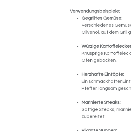
Verwendungsbeispiele:
Gegrilltes Gemüse:
Verschiedenes Gemüse,
Olivenöl, auf dem Grill 
Würzige Kartoffelecke
Knusprige Kartoffeleck
Ofen gebacken.
Herzhafte Eintöpfe:
Ein schmackhafter Ein
Pfeffer, langsam gesc
Marinierte Steaks:
Saftige Steaks, marinie
zubereitet.
Pikante Suppen: