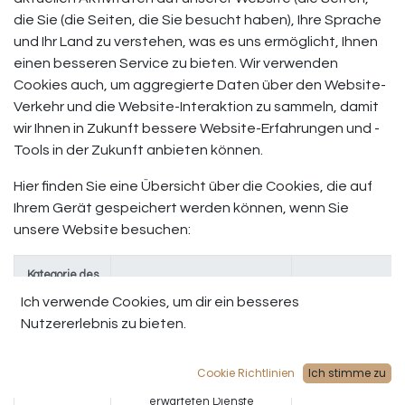
die Sie (die Seiten, die Sie besucht haben), Ihre Sprache
und Ihr Land zu verstehen, was es uns ermöglicht, Ihnen
einen besseren Service zu bieten. Wir verwenden
Cookies auch, um aggregierte Daten über den Website-
Verkehr und die Website-Interaktion zu sammeln, damit
wir Ihnen in Zukunft bessere Website-Erfahrungen und -
Tools in der Zukunft anbieten können.
Hier finden Sie eine Übersicht über die Cookies, die auf
Ihrem Gerät gespeichert werden können, wenn Sie
unsere Website besuchen:
Kategorie des
Cookies
Zweck
Beis
Ich verwende Cookies, um dir ein besseres
Nutzererlebnis zu bieten.
Session &
Benutzer authentifizieren,
session_
Sicherheit
Benutzerdaten schützen und
es der Website ermöglichen,
Cookie Richtlinien
Ich stimme zu
die von den Benutzern
erwarteten Dienste