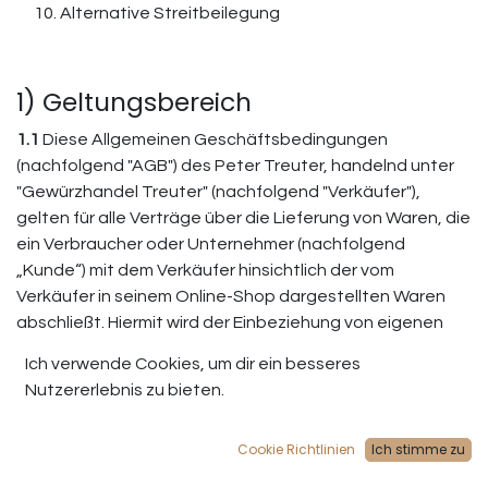
Alternative Streitbeilegung
1) Geltungsbereich
1.1
Diese Allgemeinen Geschäftsbedingungen
(nachfolgend "AGB") des Peter Treuter, handelnd unter
"Gewürzhandel Treuter" (nachfolgend "Verkäufer"),
gelten für alle Verträge über die Lieferung von Waren, die
ein Verbraucher oder Unternehmer (nachfolgend
„Kunde“) mit dem Verkäufer hinsichtlich der vom
Verkäufer in seinem Online-Shop dargestellten Waren
abschließt. Hiermit wird der Einbeziehung von eigenen
Bedingungen des Kunden widersprochen, es sei denn, es
Ich verwende Cookies, um dir ein besseres
ist etwas anderes vereinbart.
Nutzererlebnis zu bieten.
1.2
Für Verträge über die Lieferung von Gutscheinen
gelten diese AGB entsprechend, sofern insoweit nicht
Cookie Richtlinien
Ich stimme zu
ausdrücklich etwas Abweichendes geregelt ist.