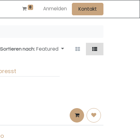
0
Anmelden
Kontakt
Featured
Sortieren nach:
presst
co