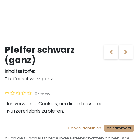
Pfeffer schwarz
(ganz)
Inhaltsstoffe:
Pfeffer schwarz ganz
(0 review)
Verpackung: Große Plastikdose mit Dosierverschluss
Ich verwende Cookies, um dir ein besseres
Nutzererlebnis zu bieten.
Schwarzer Pfeffer stammt ursprünglich aus Indien und ist
bekannt für seinen intensiven, scharfen Geschmack und
Cookie Richtlinien
Ich stimme zu
seinen kräftigen, würzigen Duft. Diese Pfeffersorte kann
auch gesundheitsfördernde Eigenschaften haben, wie