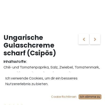
Ungarische
Gulaschcreme
scharf (Csipös)
Inhaltsstoffe:
Chili- und Tomatenpaprika, Salz, Zwiebel, Tomatenmark,
Sonnenblumenöl, Geschmacksverstärker
Ich verwende Cookies, um dir ein besseres
(Natriumglutamat), modifizierte Stärke,
Nutzererlebnis zu bieten.
Verdickungsmittel (Xanthan), Gewürz- und
Selleriearoma
,
Säuerungsmittel (Citronensäure), Konservierungstoffe
(Kaliumsorbat,
Kaliummetabisulfit
), Lorbeerblatt
Cookie Richtlinien
Ich stimme zu