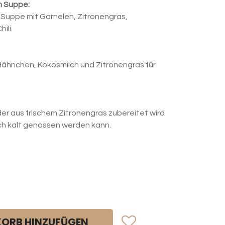
m Suppe:
 Suppe mit Garnelen, Zitronengras,
ili.
 Hähnchen, Kokosmilch und Zitronengras für
der aus frischem Zitronengras zubereitet wird
ch kalt genossen werden kann.
ORB HINZUFÜGEN