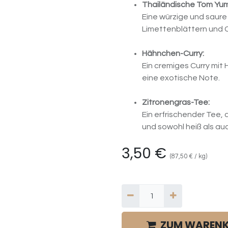
Thailändische Tom Yu
Eine würzige und saure
Limettenblättern und Ch
Hähnchen-Curry:
Ein cremiges Curry mit
eine exotische Note.
Zitronengras-Tee:
Ein erfrischender Tee, 
und sowohl heiß als au
3,50
€
(
87,50
€
/
kg
)
ZUM WARENK