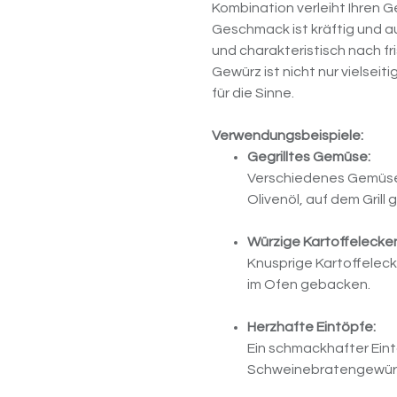
Kombination verleiht Ihren G
Geschmack ist kräftig und
und charakteristisch nach f
Gewürz ist nicht nur vielsei
für die Sinne.
Verwendungsbeispiele:
Gegrilltes Gemüse:
Verschiedenes Gemüse
Olivenöl, auf dem Grill 
Würzige Kartoffelecke
Knusprige Kartoffelec
im Ofen gebacken.
Herzhafte Eintöpfe:
Ein schmackhafter Ein
Schweinebratengewürz