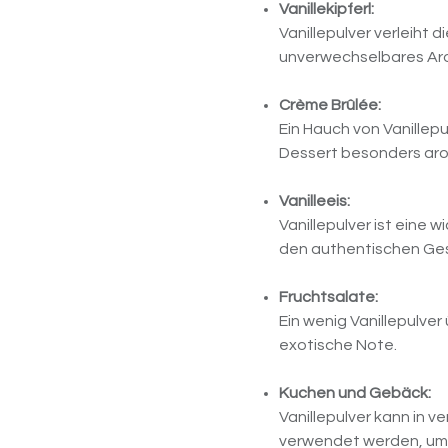
Vanillekipferl:
Vanillepulver verleiht 
unverwechselbares Ar
Crème Brûlée:
Ein Hauch von Vanillep
Dessert besonders aro
Vanilleeis:
Vanillepulver ist eine
den authentischen Ges
Fruchtsalate:
Ein wenig Vanillepulver
exotische Note.
Kuchen und Gebäck:
Vanillepulver kann in
verwendet werden, um 