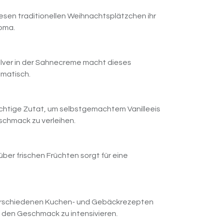
diesen traditionellen Weihnachtsplätzchen ihr
oma.
ulver in der Sahnecreme macht dieses
matisch.
 wichtige Zutat, um selbstgemachtem Vanilleeis
chmack zu verleihen.
 über frischen Früchten sorgt für eine
 verschiedenen Kuchen- und Gebäckrezepten
den Geschmack zu intensivieren.