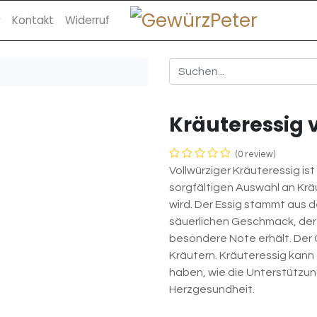
Kontakt
Widerruf
Kräuteressig 
(0 review)
Vollwürziger Kräuteressig ist
sorgfältigen Auswahl an Krä
wird. Der Essig stammt aus d
säuerlichen Geschmack, der
besondere Note erhält. Der G
Kräutern. Kräuteressig kan
haben, wie die Unterstützun
Herzgesundheit.