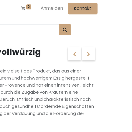
0
Anmelden
Kontakt
vollwürzig
 ein vielseitiges Produkt, das aus einer
utern und hochwertigem Essig hergestellt
er Provence und hat einen intensiven, leicht
 durch die Zugabe von Kräutern eine
eruch ist frisch und charakteristisch nach
n auch gesundheitsfördernde Eigenschaften
g der Verdauung und die Förderung der