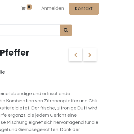
0
Anmelden
Kontakt
 Pfeffer
lie
t eine lebendige und erfrischende
ie Kombination von Zitronenpfeffer und Chili
tiefe bietet. Der frische, zitronige Duft wird
fe ergänzt, die jedem Gericht eine
ese Mischung eignet sich hervorragend für die
lügel und Gemüsegerichten. Dank der