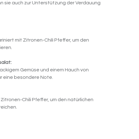
ann sie auch zur Unterstützung der Verdauung
niert mit Zitronen-Chili Pfeffer, um den
ieren.
alat:
t knackigem Gemüse und einem Hauch von
für eine besondere Note.
 Zitronen-Chili Pfeffer, um den natürlichen
eichen.