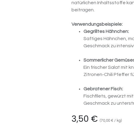
natürlichen Inhaltsstoffe k
beitragen.
Verwendungsbeispiele:
Gegrilltes Hähnchen:
Saftiges Hähnchen, mari
Geschmack zu intensiv
Sommerlicher Gemüses
Ein frischer Salat mi
Zitronen-Chili Pfeffer 
Gebratener Fisch:
Fischfilets, gewürzt mit
Geschmack zu unterstr
3,50
€
(
70,00
€
/
kg
)