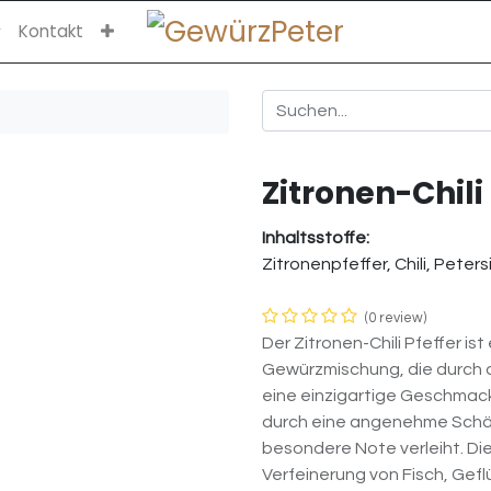
Kontakt
Zitronen-Chili
Inhaltsstoffe:
Zitronenpfeffer, Chili, Petersi
(0 review)
Der Zitronen-Chili Pfeffer is
Gewürzmischung, die durch d
eine einzigartige Geschmacks
durch eine angenehme Schär
besondere Note verleiht. Di
Verfeinerung von Fisch, Gef