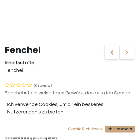
Fenchel
Inhaltsstoffe:
Fenchel
(0 review)
Fenchel ist ein vielseitiges Gewürz, das aus den Samen
der Fenchelpflanze gewonnen wird. Es hat einen leicht
Ich verwende Cookies, um dir ein besseres
süßlichen und anisartigen Geschmack und wird häufig in
Nutzererlebnis zu bieten.
der Küche verwendet, um verschiedenen Gerichten eine
besondere Note zu verleihen.
Cookie Richtlinien
Ich stimme zu
Verwendungsbeispiele: