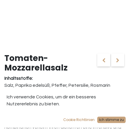
Tomaten-
Mozzarellasalz
Inhaltsstoffe:
Salz, Paprika edelsüß, Pfeffer, Petersilie, Rosmarin
Ich verwende Cookies, um dir ein besseres
(0 review)
Nutzererlebnis zu bieten.
Tomaten-Mozzarellasalz ist eine köstliche Mischung aus
sorgfältig ausgewählten Zutaten wie Salz, Paprika
Cookie Richtlinien
Ich stimme zu
edelsüß, Pfeffer, Petersilie und Rosmarin. Diese
Kombination verleiht Ihren Gerichten eine intensive und