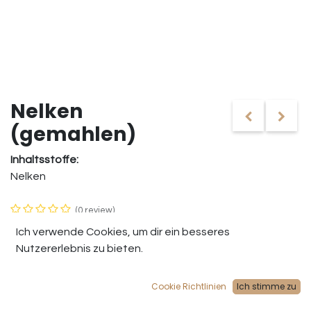
Nelken
(gemahlen)
Inhaltsstoffe:
Nelken
(0 review)
Nelken sind aromatische Gewürzknospen, die zu einem
Ich verwende Cookies, um dir ein besseres
feinen Pulver gemahlen werden. Sie haben einen
Nutzererlebnis zu bieten.
intensiven, würzigen Geschmack und werden häufig in
der Küche verwendet, um verschiedenen Gerichten eine
Cookie Richtlinien
Ich stimme zu
besondere Note zu verleihen.