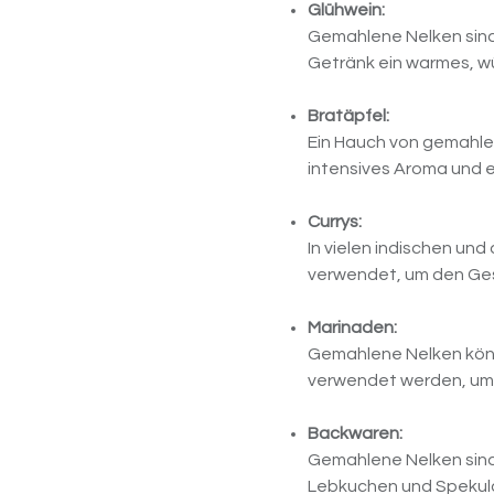
Glühwein:
Gemahlene Nelken sind 
Getränk ein warmes, wü
Bratäpfel:
Ein Hauch von gemahlen
intensives Aroma und 
Currys:
In vielen indischen un
verwendet, um den Ges
Marinaden:
Gemahlene Nelken könne
verwendet werden, um
Backwaren:
Gemahlene Nelken sind
Lebkuchen und Spekulat