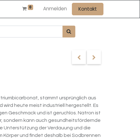
0
Anmelden
Kontakt
triumbicarbonat, stammt ursprünglich aus
wird heute meist industriell hergestellt. Es
zigen Geschmack und ist geruchlos. Natron ist
zbar, sondern kann auch gesundheitsfördernde
ie Unterstützung der Verdauung und die
im Körper und findet deshalb bei Sodbrennen