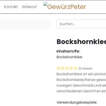
Kontakt
Widerruf
Bockshornkle
Inhaltsstoffe:
Bockshornklee
(0 review)
Bockshornklee ist ein arom
Bockshornkleepflanze gewonn
nussigen Geschmack und wir
verschiedenen Gerichten ein
Verwendungsbeispiele: