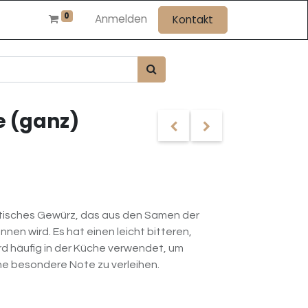
0
Anmelden
Kontakt
e (ganz)
atisches Gewürz, das aus den Samen der
en wird. Es hat einen leicht bitteren,
d häufig in der Küche verwendet, um
e besondere Note zu verleihen.