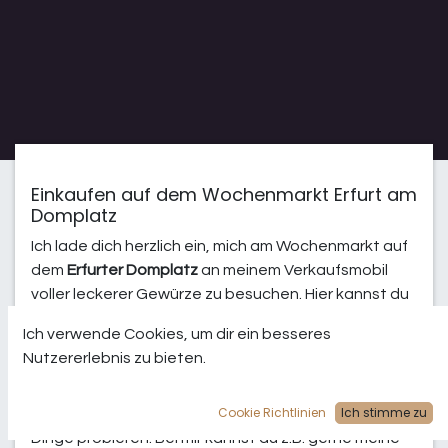
Einkaufen auf dem Wochenmarkt Erfurt am
Domplatz
Ich lade dich herzlich ein, mich am
Wochenmarkt
auf
dem
Erfurter
Domplatz
an meinem Verkaufsmobil
voller leckerer Gewürze zu besuchen. Hier kannst du
ohne Stress an der frischen Luft, frische
Ich verwende Cookies, um dir ein besseres
Lebensmittel kaufen. Dabei beraten dich sogar
Nutzererlebnis zu bieten.
noch freundliche und qualifizierte Händler., verraten
dir etwas über die Herkunft und der Produktion ihrer
Cookie Richtlinien
Ich stimme zu
Produkte oder lassen dich besondere
Dinge probieren. Bei mir kannst du z.B. gerne meine