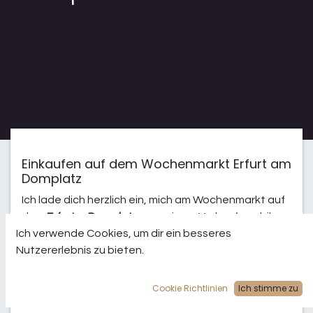
Einkaufen auf dem Wochenmarkt Erfurt am
Domplatz
Ich lade dich herzlich ein, mich am
Wochenmarkt
auf
dem
Erfurter
Domplatz
an meinem Verkaufsmobil
voller leckerer Gewürze zu besuchen. Hier kannst du
Ich verwende Cookies, um dir ein besseres
ohne Stress an der frischen Luft, frische
Nutzererlebnis zu bieten.
Lebensmittel kaufen. Dabei beraten dich sogar
noch freundliche und qualifizierte Händler., verraten
Cookie Richtlinien
Ich stimme zu
dir etwas über die Herkunft und der Produktion ihrer