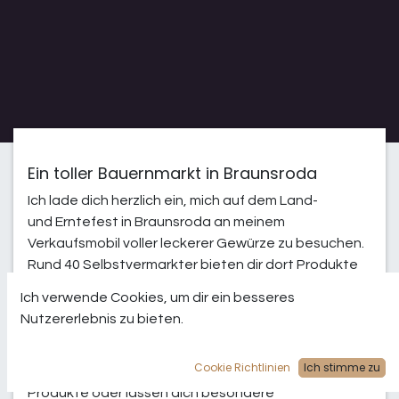
Ein toller Bauernmarkt in Braunsroda
Ich lade dich herzlich ein, mich auf dem Land-
und Erntefest in Braunsroda
an meinem
Verkaufsmobil voller leckerer Gewürze zu besuchen.
Rund 40 Selbstvermarkter bieten dir dort Produkte
aus Landwirtschaft, Gärtnerei und Handwerk an. Hier
Ich verwende Cookies, um dir ein besseres
kannst du ohne Stress an der frischen Luft, frische
Nutzererlebnis zu bieten.
Lebensmittel kaufen. Dabei beraten dich sogar
noch freundliche und qualifizierte Händler., verraten
Cookie Richtlinien
Ich stimme zu
dir etwas über die Herkunft und der Produktion ihrer
Produkte oder lassen dich besondere